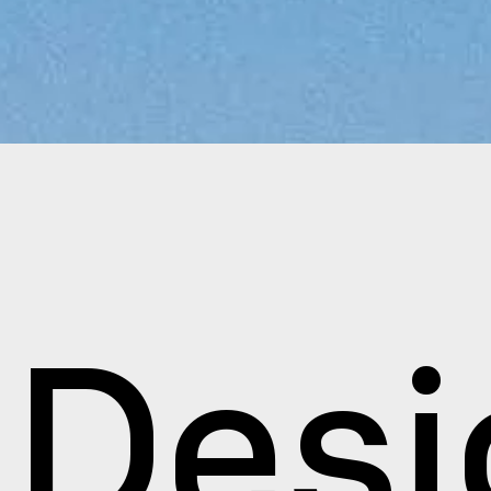
le Ges
Desi
ighofs