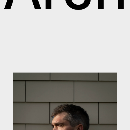
nstras
003 L
@buer