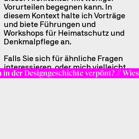
Vorurteilen begegnen kann. In
diesem Kontext halte ich Vorträge
und biete Führungen und
Workshops für Heimatschutz und
Denkmalpflege an.
Falls Sie sich für ähnliche Fragen
interessieren, oder mich vielleicht
in der Designgeschichte verpönt?
// Wieso
für einen Vortrag oder einen
Workshop an ihrer Schule buchen
möchten, freue ich mich auf Ihre
Kontaktaufnahme.
Brandenburgische Technische
→
Universität Cottbus-